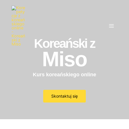
Skip
Main
to
Menu
content
Koreański z
Miso
Kurs koreańskiego online
Skontaktuj się