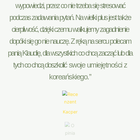
wypowiedzi, przez co nie trzeba się stresować
podczas zadawania pytań. Na wielki plus jest także
cierpliwość, dzięki czemu wałkujemy zagadnienie
dopóki się go nie nauczę. Z ręką na sercu polecam
panią Klaudię, dla wszystkich co chcą zacząć lub dla
tych co chcą doszkolić swoje umiejętności z
koreańskiego.”
Kacper