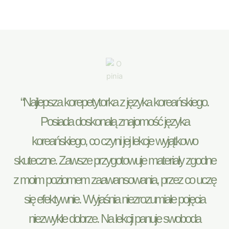
“Najlepsza korepetytorka z języka koreańskiego.
Posiada doskonałą znajomość języka
koreańskiego, co czyni jej lekcje wyjątkowo
skuteczne. Zawsze przygotowuje materiały zgodne
z moim poziomem zaawansowania, przez co uczę
się efektywnie. Wyjaśnia niezrozumiałe pojęcia
niezwykle dobrze. Na lekcji panuje swoboda